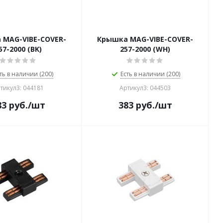
 MAG-VIBE-COVER-
Крышка MAG-VIBE-COVER-
57-2000 (BK)
257-2000 (WH)
ть в наличии (200)
Есть в наличии (200)
тикул3: 044181
Артикул3: 044503
83
руб.
/шт
383
руб.
/шт