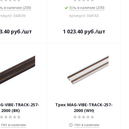
ть в наличии (200)
Есть в наличии (200)
тикул3: 044509
Артикул3: 044183
3.40
руб.
/шт
1 023.40
руб.
/шт
G-VIBE-TRACK-257-
Трек MAG-VIBE-TRACK-257-
2000 (BK)
2000 (WH)
Нет в наличии
Нет в наличии