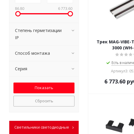
86.80
6 773.60
Степень герметизации
IP
Трек MAG-VIBE-T
3000 (WH-
Способ монтажа
Есть в налич
Серия
Артикул3: 0
6 773.60
ру
Сбросить
Светильники светодиодные