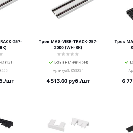
RACK-257-
Трек MAG-VIBE-TRACK-257-
Трек MA
BK)
2000 (WH-BK)
3
ии (131)
Есть в наличии (44)
Е
53255
Артикул3: 053254
Ар
б.
/шт
4 513.60
руб.
/шт
6 77