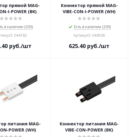
тор прямой MAG-
Коннектор прямой MAG-
CON-I-POWER (BK)
VIBE-CON-I-POWER (WH)
ть в наличии (200)
Есть в наличии (200)
тикул3: 044182
Артикул3: 044508
.40
руб.
/шт
625.40
руб.
/шт
тор питания MAG-
Коннектор питания MAG-
CON-POWER (WH)
VIBE-CON-POWER (BK)