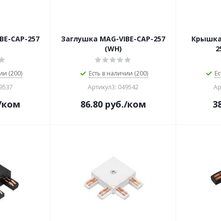
BE-CAP-257
Заглушка MAG-VIBE-CAP-257
Крышка
(WH)
2
ии (200)
Есть в наличии (200)
Ес
49537
Артикул3: 049542
Ар
/ком
86.80
руб.
/ком
3