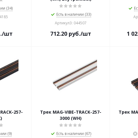
ии (34)
Ес
Есть в наличии (33)
44185
Ар
Артикул3: 044507
.
/шт
712.20
руб.
/шт
1 02
RACK-257-
Трек MAG-VIBE-TRACK-257-
Трек MA
)
3000 (WH)
чии (9)
Есть в наличии (67)