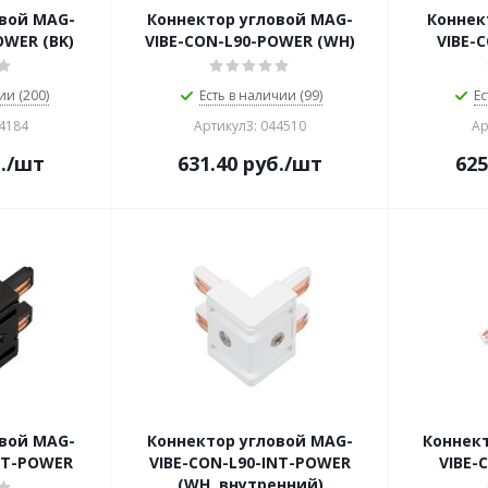
овой MAG-
Коннектор угловой MAG-
Коннек
OWER (BK)
VIBE-CON-L90-POWER (WH)
VIBE-
ии (200)
Есть в наличии (99)
Ес
44184
Артикул3: 044510
Ар
.
/шт
631.40
руб.
/шт
625
овой MAG-
Коннектор угловой MAG-
Коннек
NT-POWER
VIBE-CON-L90-INT-POWER
VIBE-
(WH, внутренний)