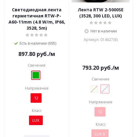
Светодиодная лента
Лента RTW 2-5000SE
герметичная RTW-P-
(3528, 300 LED, LUX)
A60-11mm (4.8 W/m, IP66,
3528, 5m)
Нет в наличии
Артикул: 014627(B)
Есть в наличии (695)
897.80
руб.
/м
Свечение
793.20
руб.
/м
Свечение
Напряжение
12
Напряжение
Класс
12
LUX
Класс
LUX B