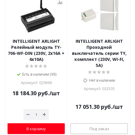
INTELLIGENT ARLIGHT
INTELLIGENT ARLIGHT
Релейный модуль TY-
Проходной
706-WF-DIN (230V, 2х16A +
выключатель серии TY,
4х10А)
комплект (230V, WI-FI,
5A)
Есть в наличии (93)
Нет в наличии
Артикул3: 029696
Артикул3: 032535
18 184.30
руб.
/шт
17 051.30
руб.
/шт
В корзину
Под заказ