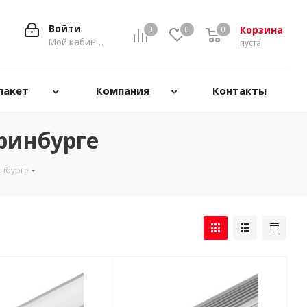
Войти
Корзина
0
0
0
0
Мой кабинет
пуста
пакет
Компания
Контакты
ринбурге
инбурге