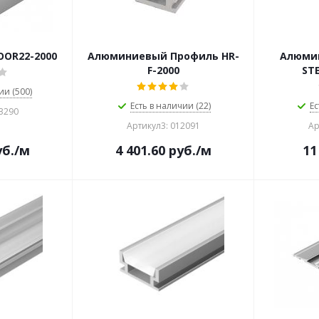
OOR22-2000
Алюминиевый Профиль HR-
Алюми
F-2000
STE
ии (500)
Есть в наличии (22)
Ес
23290
Артикул3: 012091
Ар
б.
/м
4 401.60
руб.
/м
11