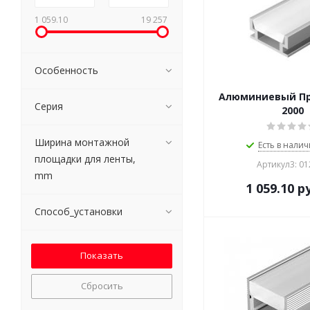
1 059.10
19 257
Особенность
Алюминиевый Пр
Серия
2000
Ширина монтажной
Есть в налич
площадки для ленты,
Артикул3: 0
mm
1 059.10
ру
Способ_установки
Сбросить