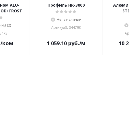
ном ALU-
Профиль HR-3000
Алюми
NOD+FROST
ST
Нет в наличии
чии (2)
Артикул3: 044793
15473
Ар
.
/ком
1 059.10
руб.
/м
10 2