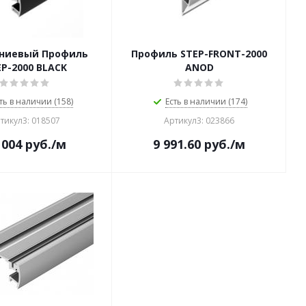
ниевый Профиль
Профиль STEP-FRONT-2000
P-2000 BLACK
ANOD
ть в наличии (158)
Есть в наличии (174)
тикул3: 018507
Артикул3: 023866
 004
руб.
/м
9 991.60
руб.
/м