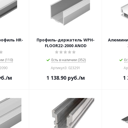
офиль HR-
Профиль-держатель WPH-
Алюмини
FLOOR22-2000 ANOD
ии (110)
Есть в наличии (352)
Ес
12090
Артикул3: 023291
Ар
б.
/м
1 138.90
руб.
/м
1 