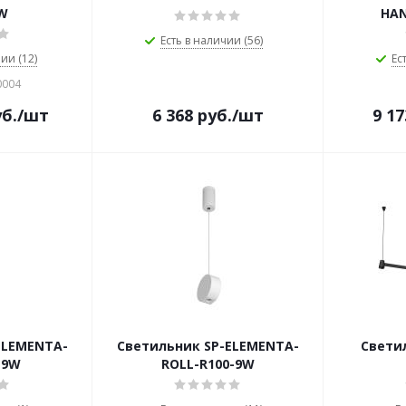
W
HAN
Есть в наличии (56)
ии (12)
Ес
0004
б.
/шт
6 368
руб.
/шт
9 17
ELEMENTA-
Светильник SP-ELEMENTA-
Светил
-9W
ROLL-R100-9W