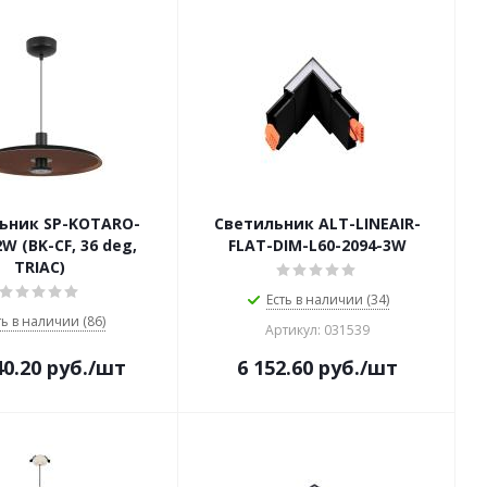
ьник SP-KOTARO-
Светильник ALT-LINEAIR-
W (BK-CF, 36 deg,
FLAT-DIM-L60-2094-3W
TRIAC)
Есть в наличии (34)
ть в наличии (86)
Артикул: 031539
40.20
руб.
/шт
6 152.60
руб.
/шт