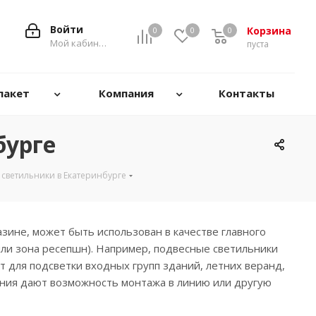
Войти
Корзина
0
0
0
0
Мой кабинет
пуста
пакет
Компания
Контакты
бурге
светильники в Екатеринбурге
ине, может быть использован в качестве главного
или зона ресепшн). Например, подвесные светильники
 для подсветки входных групп зданий, летних веранд,
ения дают возможность монтажа в линию или другую