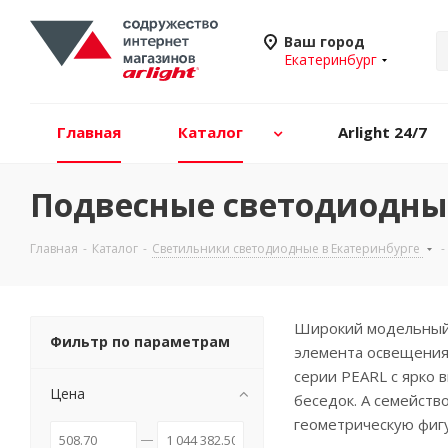
Ваш город
Екатеринбург
Главная
Каталог
Arlight 24/7
Подвесные светодиодные
Главная
-
Каталог
-
Светильники светодиодные в Екатеринбурге
-
Широкий модельный р
Фильтр по параметрам
элемента освещения 
серии PEARL c ярко 
Цена
беседок. А семейст
геометрическую фигу