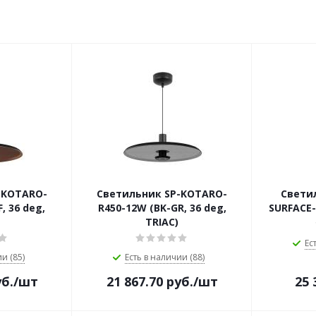
-KOTARO-
Светильник SP-KOTARO-
Светил
, 36 deg,
R450-12W (BK-GR, 36 deg,
SURFACE-
TRIAC)
Ес
и (85)
Есть в наличии (88)
б.
/шт
21 867.70
руб.
/шт
25 