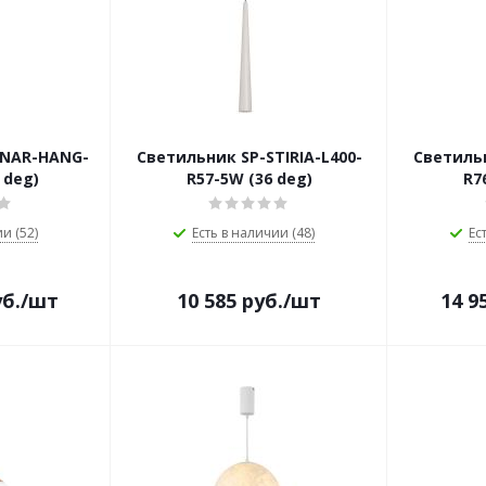
INAR-HANG-
Светильник SP-STIRIA-L400-
Светильн
 deg)
R57-5W (36 deg)
R7
и (52)
Есть в наличии (48)
Ес
б.
/шт
10 585
руб.
/шт
14 9