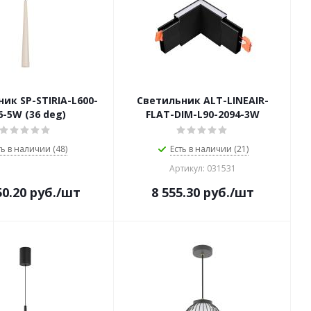
ик SP-STIRIA-L600-
Светильник ALT-LINEAIR-
6-5W (36 deg)
FLAT-DIM-L90-2094-3W
ть в наличии (48)
Есть в наличии (21)
Артикул: 031531
50.20
руб.
/шт
8 555.30
руб.
/шт