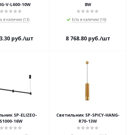
G-V-L600-10W
8W
ть в наличии (13)
Есть в наличии (16)
3.30
руб.
/шт
8 768.80
руб.
/шт
ьник SP-ELIZEO-
Светильник SP-SPICY-HANG-
S1000-16W
R70-13W