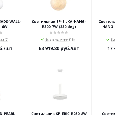
EADS-WALL-
Светильник SP-SILKA-HANG-
Светиль
0-6W
R300-7W (330 deg)
HANG-R
ии (5)
Есть в наличии (18)
Ес
б.
/шт
63 919.80
руб.
/шт
17 
D-PEARL-
Светильник SP-ERIC-R250-8W
Свети