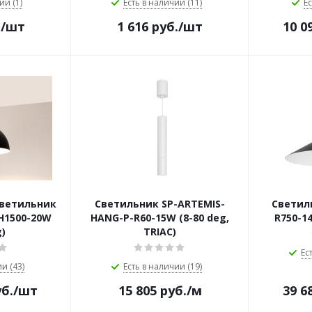
ии (1)
Есть в наличии (11)
Ес
.
/шт
1 616
руб.
/шт
10 0
ветильник
Светильник SP-ARTEMIS-
Светил
H1500-20W
HANG-P-R60-15W (8-80 deg,
R750-14
g)
TRIAC)
Ес
и (43)
Есть в наличии (19)
б.
/шт
15 805
руб.
/м
39 6