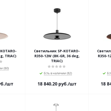
-KOTARO-
Светильник SP-KOTARO-
Светил
g, TRIAC)
R350-12W (BK-GR, 36 deg,
R350-12
TRIAC)
и (80)
Есть в наличии (82)
Ес
б.
/шт
18 840.20
руб.
/шт
18 8