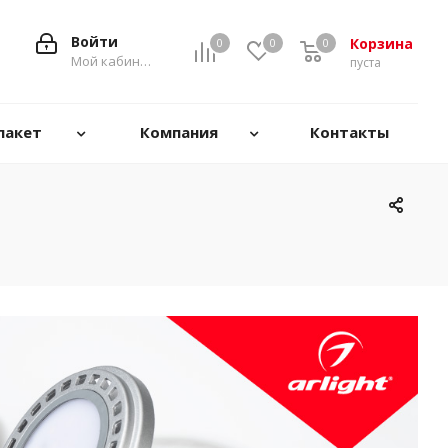
Войти
Корзина
0
0
0
0
Мой кабинет
пуста
пакет
Компания
Контакты