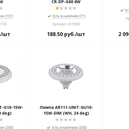
60
CR-DP-G60 6W
Ес
ии (131)
Есть в наличии (71)
А
3730
Артикул: 015990
.
/шт
188.50
руб.
/шт
2 09
T-G10-15W-
Лампа AR111-UNIT-GU10-
0 deg)
15W-DIM (WH, 24 deg)
ии (200)
Есть в наличии (200)