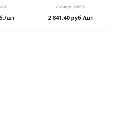
6890
Артикул: 026867
б.
/шт
2 841.40
руб.
/шт