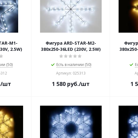
TAR-M1-
Фигура ARD-STAR-M2-
Фигур
30V, 2.5W)
380x250-36LED (230V, 2.5W)
380x250-
ии (50)
Есть в наличии (50)
Е
5312
Артикул: 025313
А
.
/шт
1 580
руб.
/шт
1 