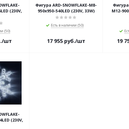
OWFLAKE-
Фигура ARD-SNOWFLAKE-M8-
Фигура
LED (230V,
950x950-540LED (230V, 33W)
M12-900
Есть в наличии (50)
и (50)
Ес
.
/шт
17 955
руб.
/шт
19 7
OWFLAKE-
4LED (230V,