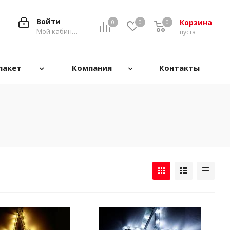
Войти
Корзина
0
0
0
0
Мой кабинет
пуста
пакет
Компания
Контакты