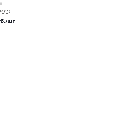
и (19)
б.
/шт