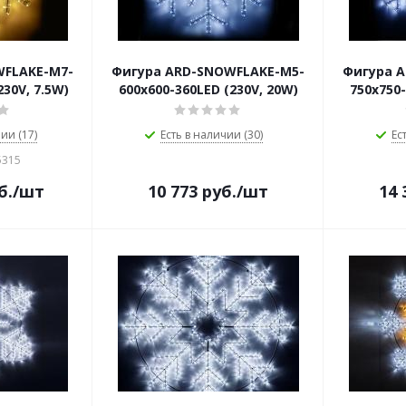
WFLAKE-M7-
Фигура ARD-SNOWFLAKE-M5-
Фигура 
230V, 7.5W)
600x600-360LED (230V, 20W)
750x750-
ии (17)
Есть в наличии (30)
Ес
5315
б.
/шт
10 773
руб.
/шт
14 