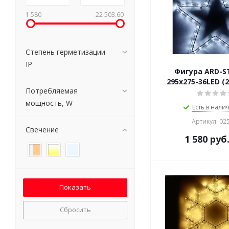
1 580
22 503.60
Степень герметизации
IP
Фигура ARD-S
295x275-36LED (2
Потребляемая
мощность, W
Есть в налич
Артикул: 02
Свечение
1 580
руб
Сбросить