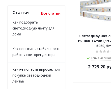
Статьи
Все статьи
Как подобрать
светодиодную ленту для
дома
Светодиодная л
PS-B60-14mm (19.2
5060, 5
Как повысить стабильность
работы светорегулятора
Есть в наличи
2 723.20
ру
Как не попасть впросак при
покупке светодиодной
ленты?