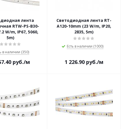
одиодная лента
Светодиодная лента RT-
чная RTW-PS-B30-
A120-10mm (23 W/m, IP20,
2 W/m, IP67, 5060,
2835, 5m)
5m)
Есть в наличии (1000)
ь в наличии (350)
57.40
руб.
/м
1 226.90
руб.
/м