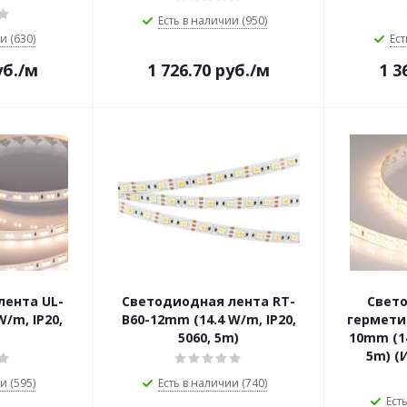
Есть в наличии (950)
и (630)
Ест
б.
/м
1 726.70
руб.
/м
1 3
лента UL-
Светодиодная лента RT-
Свет
/m, IP20,
B60-12mm (14.4 W/m, IP20,
гермети
5060, 5m)
10mm (14
5m) (
и (595)
Есть в наличии (740)
Ест