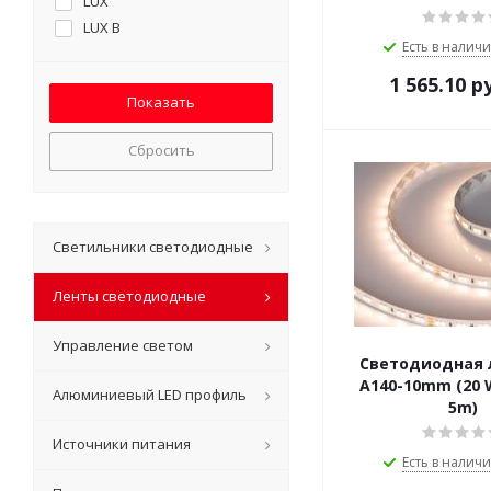
LUX
LUX B
Есть в наличи
1 565.10
ру
Сбросить
Светильники светодиодные
Ленты светодиодные
Управление светом
Светодиодная 
A140-10mm (20 W
Алюминиевый LED профиль
5m)
Источники питания
Есть в наличи