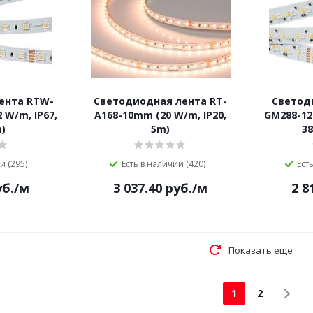
ента RTW-
Светодиодная лента RT-
Светод
 W/m, IP67,
A168-10mm (20 W/m, IP20,
GM288-12
m)
5m)
38
и (295)
Есть в наличии (420)
Ест
б.
/м
3 037.40
руб.
/м
2 8
Показать еще
1
2