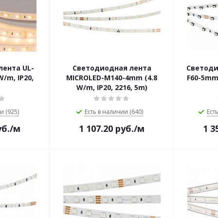
лента UL-
Светодиодная лента
Светоди
/m, IP20,
MICROLED-M140-4mm (4.8
F60-5mm 
W/m, IP20, 2216, 5m)
и (925)
Есть в наличии (640)
Ест
б.
/м
1 107.20
руб.
/м
1 3