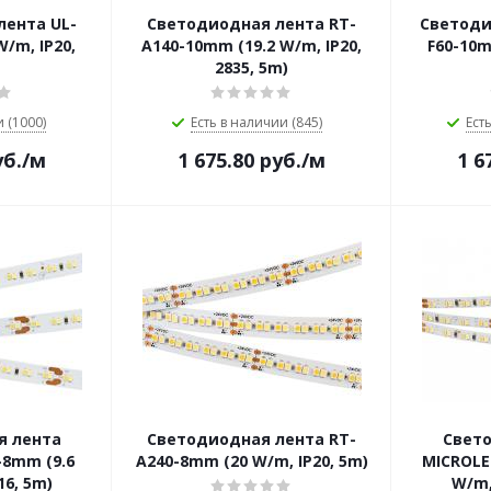
лента UL-
Светодиодная лента RT-
Светоди
/m, IP20,
A140-10mm (19.2 W/m, IP20,
F60-10m
2835, 5m)
 (1000)
Есть в наличии (845)
Ест
б.
/м
1 675.80
руб.
/м
1 6
я лента
Светодиодная лента RT-
Свет
8mm (9.6
A240-8mm (20 W/m, IP20, 5m)
MICROLE
16, 5m)
W/m, 