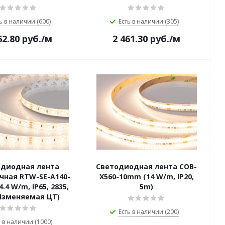
ь в наличии (600)
Есть в наличии (305)
62.80
руб.
/м
2 461.30
руб.
/м
одиодная лента
Светодиодная лента COB-
чная RTW-SE-A140-
X560-10mm (14 W/m, IP20,
.4 W/m, IP65, 2835,
5m)
Изменяемая ЦТ)
Есть в наличии (200)
ь в наличии (1000)