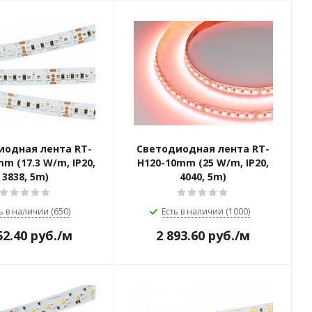
иодная лента RT-
Светодиодная лента RT-
m (17.3 W/m, IP20,
H120-10mm (25 W/m, IP20,
3838, 5m)
4040, 5m)
ь в наличии (650)
Есть в наличии (1000)
52.40
руб.
/м
2 893.60
руб.
/м