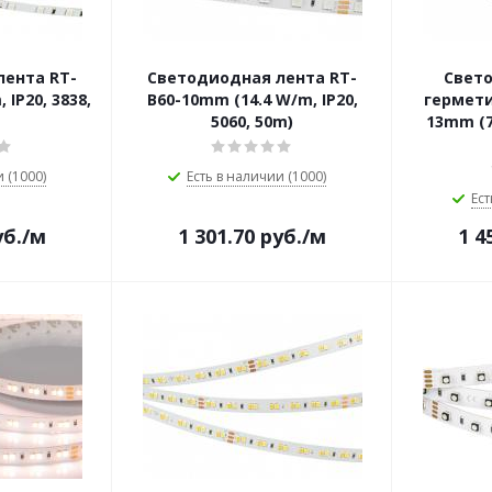
лента RT-
Светодиодная лента RT-
Свет
 IP20, 3838,
B60-10mm (14.4 W/m, IP20,
гермети
5060, 50m)
13mm (7.
 (1000)
Есть в наличии (1000)
Ест
б.
/м
1 301.70
руб.
/м
1 4