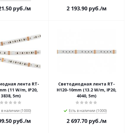
21.50
руб.
/м
2 193.90
руб.
/м
иодная лента RT-
Светодиодная лента RT-
mm (11 W/m, IP20,
H120-10mm (13.2 W/m, IP20,
3838, 5m)
4040, 5m)
ь в наличии (1000)
Есть в наличии (1000)
99.50
руб.
/м
2 697.70
руб.
/м