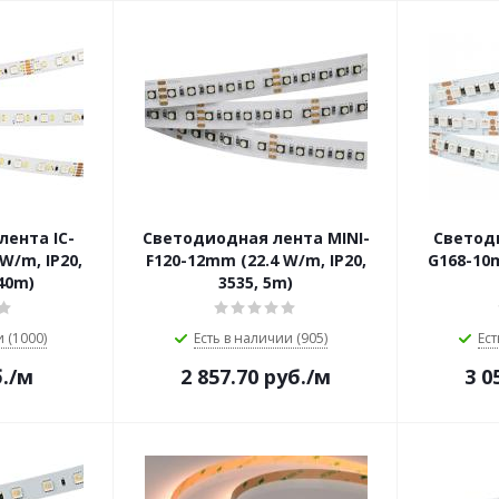
ента IC-
Светодиодная лента MINI-
Светод
W/m, IP20,
F120-12mm (22.4 W/m, IP20,
G168-10m
 40m)
3535, 5m)
 (1000)
Есть в наличии (905)
Ест
.
/м
2 857.70
руб.
/м
3 0