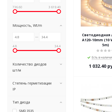
736.60
3 619.40
Мощность, Wt/m
Светодиодная 
A120-10mm (10 W
5m)
4.8
34.4
Есть в наличи
Количество диодов
1 032.40
ру
шт/м
Степень герметизации
IP
Тип диода
SMD 3535