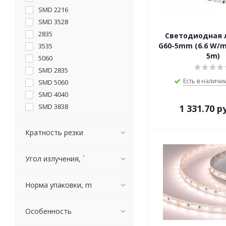
SMD 2216
SMD 3528
2835
Светодиодная 
G60-5mm (6.6 W/m,
3535
5m)
5060
SMD 2835
Есть в наличии
SMD 5060
SMD 4040
SMD 3838
1 331.70
ру
4040 RGB
5060/2835
Кратность резки
CSP
SMD 3838/2216
Угол излучения, `
SMD 5060/2835
Норма упаковки, m
Особенность