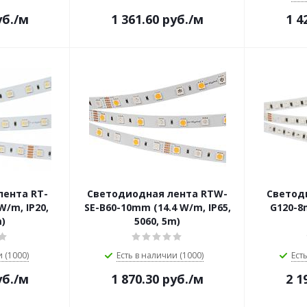
б.
/м
1 361.60
руб.
/м
1 4
лента RT-
Светодиодная лента RTW-
Светод
W/m, IP20,
SE-B60-10mm (14.4 W/m, IP65,
G120-8
m)
5060, 5m)
 (1000)
Есть в наличии (1000)
Ест
б.
/м
1 870.30
руб.
/м
2 1