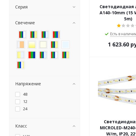
Светодиодная 
Серия
A140-10mm (15 W
5m)
Свечение
Есть в наличии
1 623.60
ру
Напряжение
48
12
24
Светодиодна
Класс
MICROLED-M240-
W/m, IP20, 22