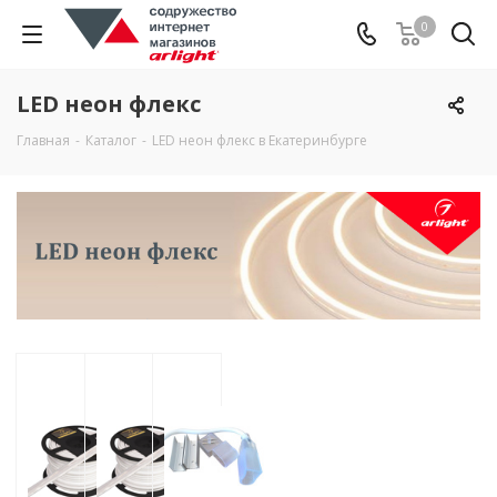
0
LED неон флекс
Главная
-
Каталог
-
LED неон флекс в Екатеринбурге