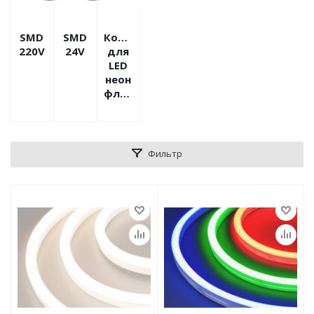
SMD
SMD
Комплектующие
220V
24V
для
LED
неон
флекса
Фильтр