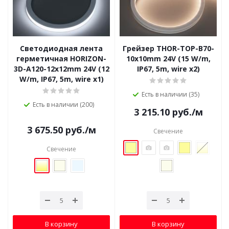
Светодиодная лента
Грейзер THOR-TOP-B70-
герметичная HORIZON-
10x10mm 24V (15 W/m,
3D-А120-12x12mm 24V (12
IP67, 5m, wire x2)
W/m, IP67, 5m, wire x1)
Есть в наличии (35)
Есть в наличии (200)
3 215.10
руб.
/м
3 675.50
руб.
/м
Свечение
Свечение
В корзину
В корзину