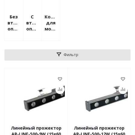
Без
С
Комплектующие
вторичной
вторичной
для
оптики
оптикой
монтажа
Фильтр
Линейный прожектор
Линейный прожектор
AR-LINE-500-9W (15x60
AR-LINE-500-12W (15x60