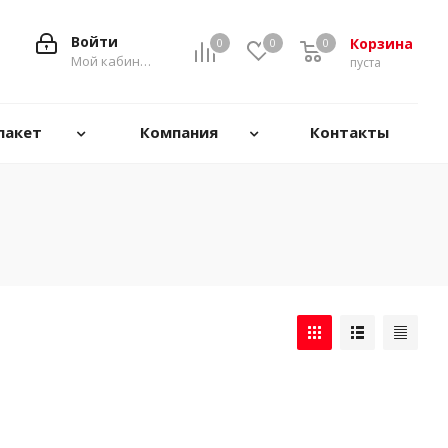
Войти
Корзина
0
0
0
0
Мой кабинет
пуста
пакет
Компания
Контакты