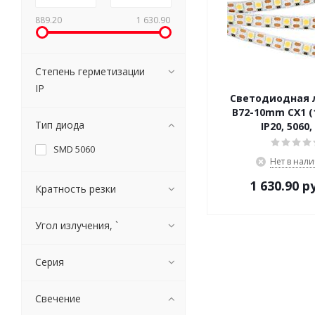
889.20
1 630.90
Степень герметизации
IP
Светодиодная 
B72-10mm CX1 (
Тип диода
IP20, 5060,
SMD 5060
Нет в нал
1 630.90
ру
Кратность резки
Угол излучения, `
Серия
Свечение