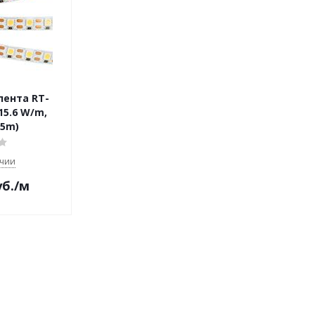
лента RT-
15.6 W/m,
 5m)
ичии
б.
/м