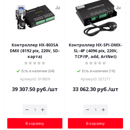
Контроллер HX-803SA
Контроллер HX-SPI-DMX-
DMX (8192 pix, 220V, SD-
SL-4P (4096 pix, 220V,
карта)
TCP/IP, add, ArtNet)
Есть в наличии (64)
Есть в наличии (16)
Артикул3: 019859
Артикул3: 027277
39 307.50
руб.
/шт
33 062.30
руб.
/шт
В корзину
В корзину