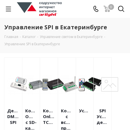
0
Управление SPI в Екатеринбурге
Главная
-
Каталог
-
Управление светом в Екатеринбурге
-
Управление SPI в Екатеринбурге
Декодеры
Контроллеры
Контроллеры
Контроллеры
Усилители
SPI
DMX-
Offline
Online
с
Усилители,
SPI
с SD-
TCP/IP
встроен.
делители
картой
программами