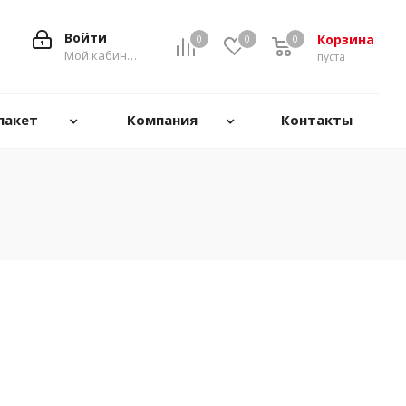
Войти
Корзина
0
0
0
0
Мой кабинет
пуста
пакет
Компания
Контакты