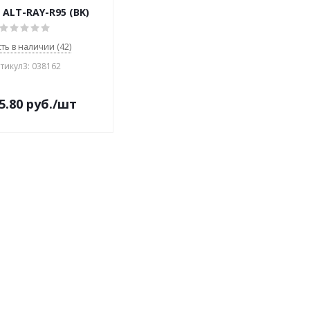
 ALT-RAY-R95 (BK)
сть в наличии (42)
тикул3: 038162
5.80
руб.
/шт