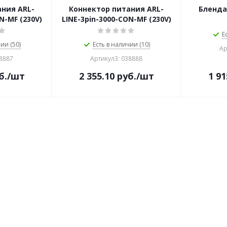
ния ARL-
Коннектор питания ARL-
Бленда
N-MF (230V)
LINE-3pin-3000-CON-MF (230V)
Е
ии (50)
Есть в наличии (10)
Ар
38887
Артикул3: 038888
б.
/шт
2 355.10
руб.
/шт
1 91