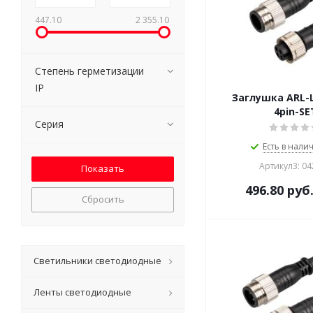
447.10
2 355.10
Степень герметизации
IP
Заглушка ARL-L
4pin-SE
Серия
Есть в налич
Артикул3: 0
496.80
руб
Сбросить
Светильники светодиодные
Ленты светодиодные