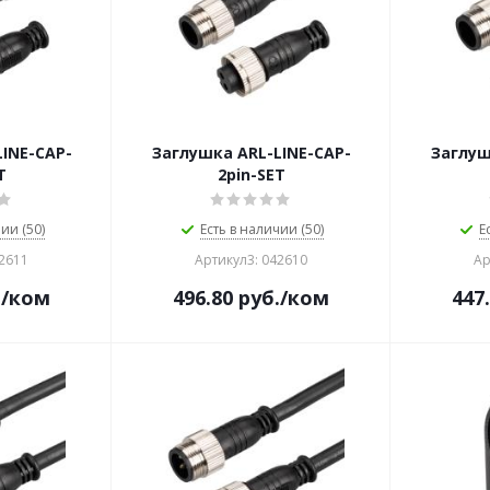
INE-CAP-
Заглушка ARL-LINE-CAP-
Заглуш
T
2pin-SET
ии (50)
Есть в наличии (50)
Е
42611
Артикул3: 042610
Ар
.
/ком
496.80
руб.
/ком
447