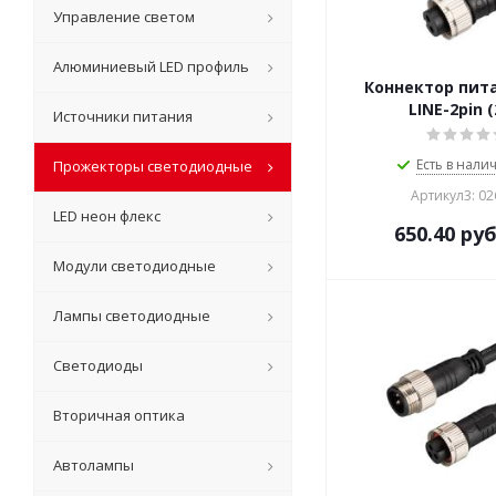
Управление светом
Алюминиевый LED профиль
Коннектор пита
LINE-2pin (
Источники питания
Есть в налич
Прожекторы светодиодные
Артикул3: 0
LED неон флекс
650.40
руб
Модули светодиодные
Лампы светодиодные
Светодиоды
Вторичная оптика
Автолампы