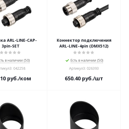
ка ARL-LINE-CAP-
Коннектор подключения
3pin-SET
ARL-LINE-4pin (DMX512)
сть в наличии (50)
Есть в наличии (50)
тикул3: 042258
Артикул3: 026393
.10
руб.
/ком
650.40
руб.
/шт