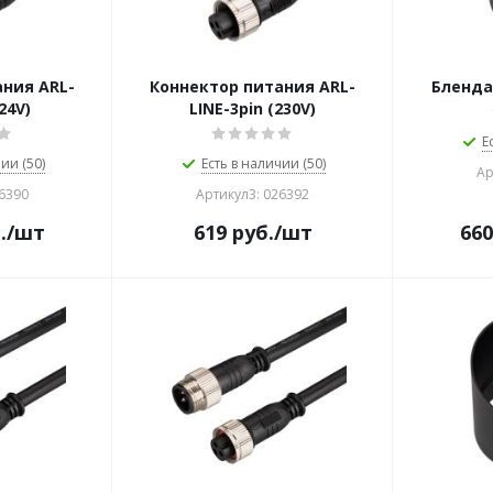
ния ARL-
Коннектор питания ARL-
Бленда
24V)
LINE-3pin (230V)
Е
ии (50)
Есть в наличии (50)
Ар
26390
Артикул3: 026392
.
/шт
619
руб.
/шт
660