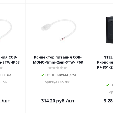
ания COB-
Коннектор питания COB-
INTEL
-STW-IP68
MONO-8mm-2pin-STW-IP68
Кнопочн
RF-801-2
ии (180)
Есть в наличии (425)
59156
Артикул3: 059151
Е
Ар
.
/шт
314.20
руб.
/шт
3 28