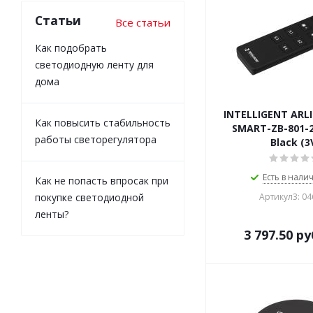
Статьи
Все статьи
Как подобрать
светодиодную ленту для
дома
INTELLIGENT ARL
Как повысить стабильность
SMART-ZB-801-2
работы светорегулятора
Black (3
Есть в налич
Как не попасть впросак при
покупке светодиодной
Артикул3: 0
ленты?
3 797.50
ру