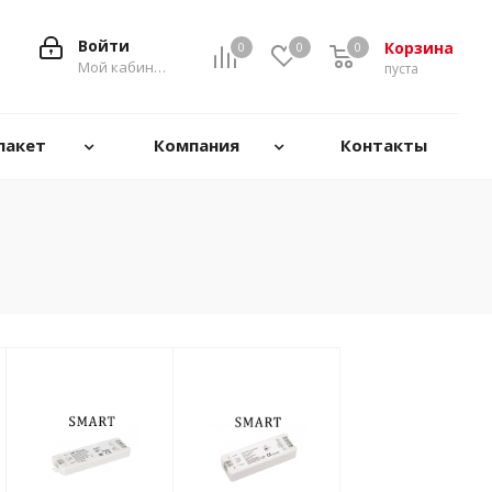
Войти
Корзина
0
0
0
0
Мой кабинет
пуста
пакет
Компания
Контакты