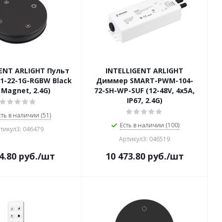
ENT ARLIGHT Пульт
INTELLIGENT ARLIGHT
1-22-1G-RGBW Black
Диммер SMART-PWM-104-
, Magnet, 2.4G)
72-SH-WP-SUF (12-48V, 4x5A,
IP67, 2.4G)
сть в наличии (51)
Есть в наличии (100)
тикул3: 046479
Артикул3: 046519
4.80
руб.
/шт
10 473.80
руб.
/шт