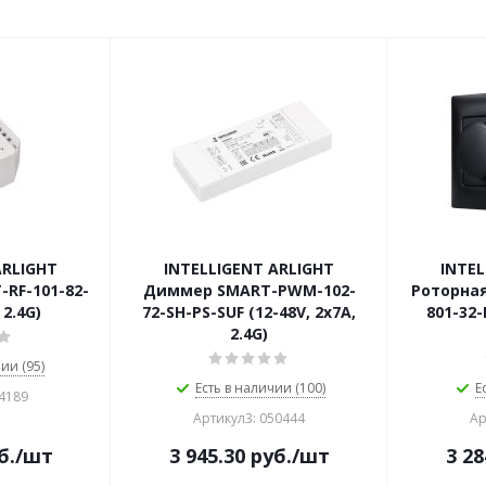
ARLIGHT
INTELLIGENT ARLIGHT
INTEL
RF-101-82-
Диммер SMART-PWM-102-
Роторная
 2.4G)
72-SH-PS-SUF (12-48V, 2x7A,
801-32-
2.4G)
ии (95)
Есть в наличии (100)
Е
54189
Артикул3: 050444
Ар
б.
/шт
3 945.30
руб.
/шт
3 28