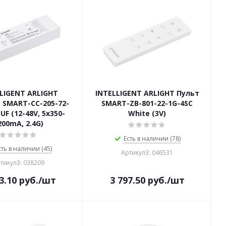
LIGENT ARLIGHT
INTELLIGENT ARLIGHT Пульт
SMART-CC-205-72-
SMART-ZB-801-22-1G-4SC
UF (12-48V, 5x350-
White (3V)
200mA, 2.4G)
Есть в наличии (78)
сть в наличии (45)
Артикул3: 046531
тикул3: 038209
3.10
руб.
/шт
3 797.50
руб.
/шт