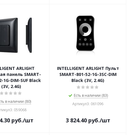
LIGENT ARLIGHT
INTELLIGENT ARLIGHT Пульт
ая панель SMART-
SMART-801-52-1G-3SC-DIM
2-1G-DIM-SUF Black
Black (3V, 2.4G)
(3V, 2.4G)
Есть в наличии (83)
сть в наличии (80)
Артикул3: 061096
тикул3: 059068
4.30
руб.
/шт
3 824.40
руб.
/шт