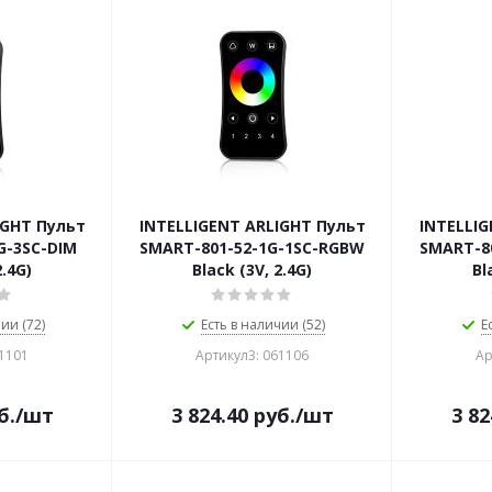
IGHT Пульт
INTELLIGENT ARLIGHT Пульт
INTELLIG
G-3SC-DIM
SMART-801-52-1G-1SC-RGBW
SMART-8
2.4G)
Black (3V, 2.4G)
Bl
ии (72)
Есть в наличии (52)
Е
61101
Артикул3: 061106
Ар
б.
/шт
3 824.40
руб.
/шт
3 82