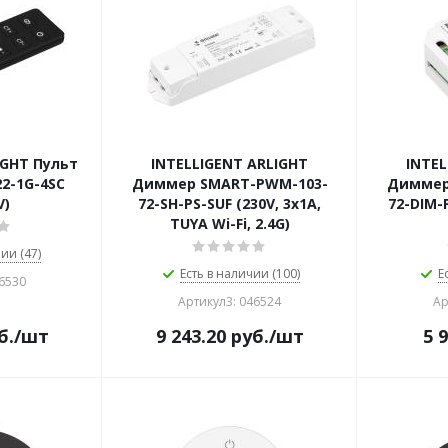
IGHT Пульт
INTELLIGENT ARLIGHT
INTEL
2-1G-4SC
Диммер SMART-PWM-103-
Диммер
V)
72-SH-PS-SUF (230V, 3x1A,
72-DIM-P
TUYA Wi-Fi, 2.4G)
ии (47)
Есть в наличии (100)
Е
46530
Артикул3: 046524
Ар
б.
/шт
9 243.20
руб.
/шт
5 