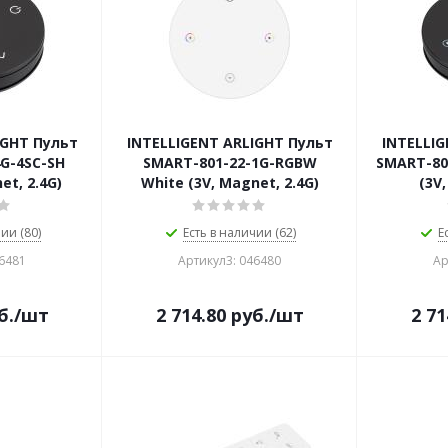
IGHT Пульт
INTELLIGENT ARLIGHT Пульт
INTELLIG
G-4SC-SH
SMART-801-22-1G-RGBW
SMART-80
et, 2.4G)
White (3V, Magnet, 2.4G)
(3V
ии (80)
Есть в наличии (62)
Е
46481
Артикул3: 046480
Ар
б.
/шт
2 714.80
руб.
/шт
2 71