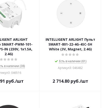
LIGENT ARLIGHT
INTELLIGENT ARLIGHT Пульт
 SMART-PWM-101-
SMART-801-22-4G-4SC-SH
S-IN (230V, 1x1.5A,
White (3V, Magnet, 2.4G)
2.4G)
Есть в наличии (61)
сть в наличии (38)
Артикул3: 046482
тикул3: 046516
991
руб.
/шт
2 714.80
руб.
/шт