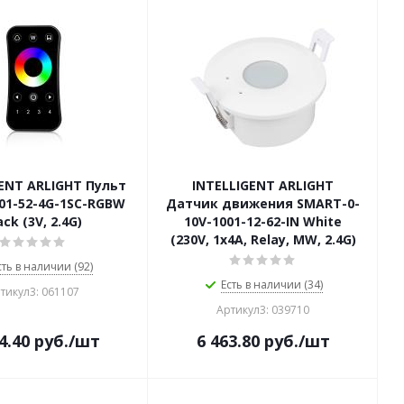
ENT ARLIGHT Пульт
INTELLIGENT ARLIGHT
01-52-4G-1SC-RGBW
Датчик движения SMART-0-
ack (3V, 2.4G)
10V-1001-12-62-IN White
(230V, 1x4A, Relay, MW, 2.4G)
сть в наличии (92)
Есть в наличии (34)
тикул3: 061107
Артикул3: 039710
4.40
руб.
/шт
6 463.80
руб.
/шт