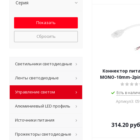
Серия
Сбросить
Светильники светодиодные
Коннектор пит
MONO-10mm-2pin
Ленты светодиодные
Управление светом
Есть в налич
Артикул3: 0
Алюминиевый LED профиль
Источники питания
314.20
руб
Прожекторы светодиодные