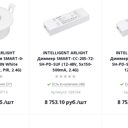
ARLIGHT
INTELLIGENT ARLIGHT
INTEL
я SMART-0-
Диммер SMART-CC-205-72-
Диммер 
-IN White
SH-PD-SUF (12-48V, 5x150-
SH-PD-S
, PIR, 2.4G)
500mA, 2.4G)
1
ии (37)
Есть в наличии (48)
Е
39714
Артикул3: 038184
Ар
б.
/шт
8 753.10
руб.
/шт
8 75