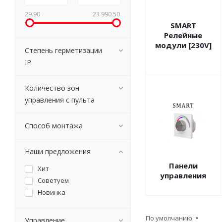
29.90
23 990.50
SMART
Релейные
модули [230V]
Степень герметизации
IP
Количество зон
управления с пульта
Способ монтажа
Наши предложения
Панели
Хит
управления
Советуем
Новинка
По умолчанию
Управление_