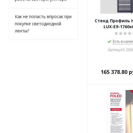
Как не попасть впросак при
Стенд Профиль 
покупке светодиодной
LUX-E9-1760
ленты?
Есть в нали
Артикул3: 000
165 378.80
р