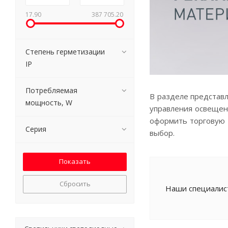
17.90
387 705.20
Степень герметизации
IP
Потребляемая
В разделе представл
мощность, W
управления освещен
оформить торговую т
Серия
выбор.
Сбросить
Наши специалист