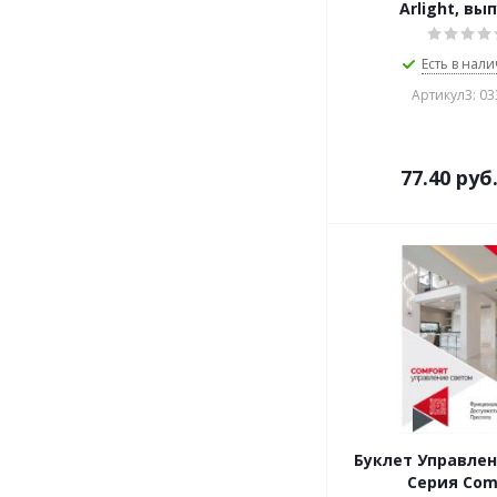
Arlight, вы
Есть в нали
Артикул3: 0
77.40
руб
Буклет Управле
Серия Com