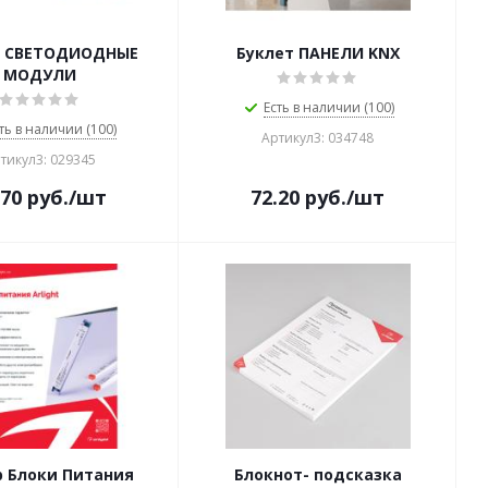
т СВЕТОДИОДНЫЕ
Буклет ПАНЕЛИ KNX
МОДУЛИ
Есть в наличии (100)
ть в наличии (100)
Артикул3: 034748
тикул3: 029345
.70
руб.
/шт
72.20
руб.
/шт
р Блоки Питания
Блокнот- подсказка