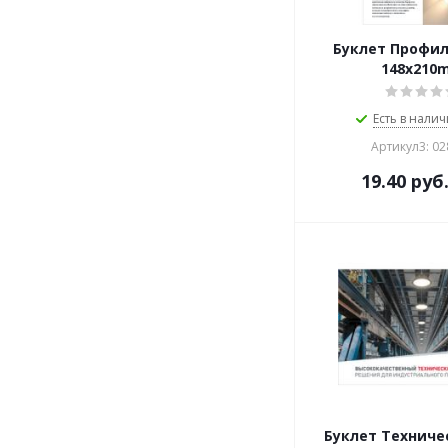
Буклет Профил
148х210
Есть в налич
Артикул3: 0
19.40
руб
Буклет Техниче