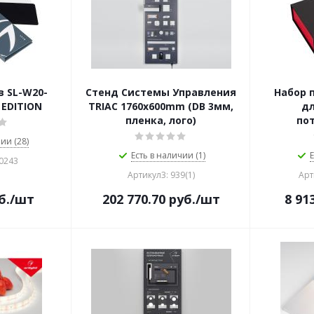
 SL-W20-
Стенд Системы Управления
Набор 
 EDITION
TRIAC 1760x600mm (DB 3мм,
дл
пленка, лого)
пот
ии (28)
Есть в наличии (1)
Е
50243
Артикул3: 939(1)
Арт
б.
/шт
202 770.70
руб.
/шт
8 91