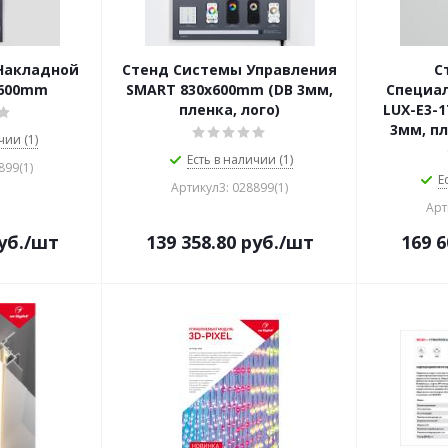
Накладной
Стенд Системы Управления
С
x600mm
SMART 830x600mm (DB 3мм,
Специа
пленка, лого)
LUX-E3-1
3мм, пл
чии (1)
Есть в наличии (1)
899(1)
Е
Артикул3: 028899(1)
Арт
уб.
/шт
139 358.80
руб.
/шт
169 6