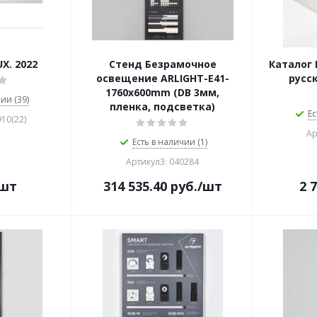
X. 2022
Стенд Безрамочное
Каталог 
освещение ARLIGHT-E41-
русс
1760х600mm (DB 3мм,
ии (39)
пленка, подсветка)
Ес
10(22)
Ар
Есть в наличии (1)
Артикул3: 040284
/шт
314 535.40
руб.
/шт
2 