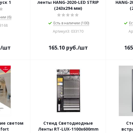
пуск 1
ленты HANG-2020-LED STRIP
HANG-2
(243x294 мм)
(
чии (6)
Есть в наличии (100)
Ес
33168
Артикул3: 033170
Ар
.
/шт
165.10
руб.
/шт
165
ние светом
Стенд Светодиодные
Ст
fort
Ленты RT-LUX-1100x600mm
встр