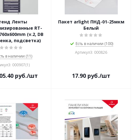
тенд Ленты
Пакет arlight ПНД-01-25мкм
лизированные RT-
Белый
760x600mm (v.2, DB
енка, подсветка)
Есть в наличии (100)
Артикул3: 000826
сть в наличии (11)
икул3: 000907(1)
05.40
руб.
/шт
17.90
руб.
/шт