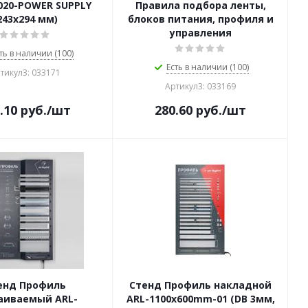
020-POWER SUPPLY
Правила подбора ленты,
243x294 мм)
блоков питания, профиля и
управления
ть в наличии (100)
Есть в наличии (100)
тикул3: 033171
Артикул3: 033169
.10
руб.
/шт
280.60
руб.
/шт
енд Профиль
Стенд Профиль накладной
аиваемый ARL-
ARL-1100x600mm-01 (DB 3мм,