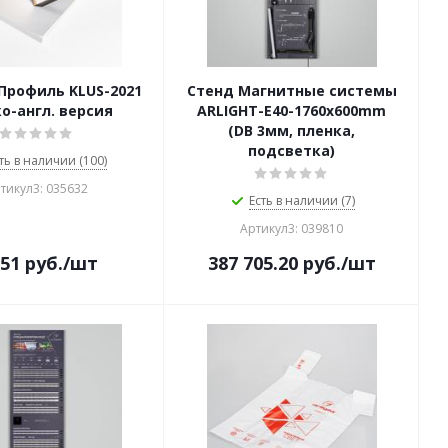
Профиль KLUS-2021
Стенд Магнитные системы
ко-англ. версия
ARLIGHT-E40-1760х600mm
(DB 3мм, пленка,
подсветка)
ть в наличии (100)
тикул3: 035632
Есть в наличии (7)
Артикул3: 039810
751
руб.
/шт
387 705.20
руб.
/шт