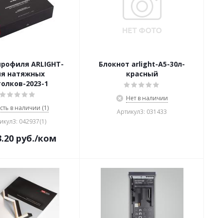
профиля ARLIGHT-
Блокнот arlight-А5-30л-
я натяжных
красный
олков-2023-1
Нет в наличии
сть в наличии (1)
Артикул3: 031433
икул3: 042937(1)
3.20
руб.
/ком