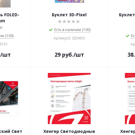
ь FOLED-
Буклет 3D-Pixel
Букле
mm
Есть в наличии (100)
ии (100)
Ес
Артикул3: 029450
28731
Ар
.
/шт
29
руб.
/шт
38
ский Свет
Хенгер Светодиодные
Хенге