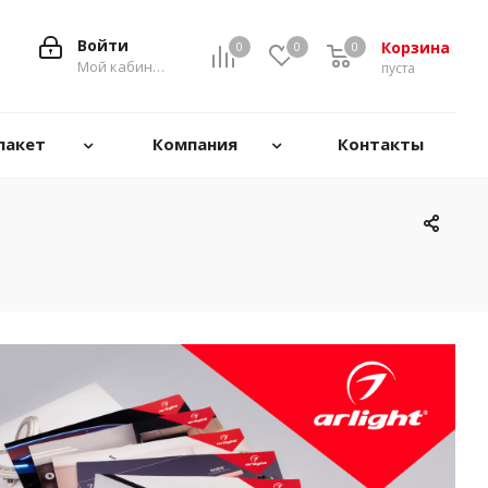
Войти
Корзина
0
0
0
0
Мой кабинет
пуста
пакет
Компания
Контакты