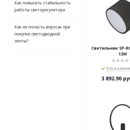
Как повысить стабильность
работы светорегулятора
Как не попасть впросак при
покупке светодиодной
ленты?
Светильник SP-R
12W
Есть в наличи
3 892.90
ру