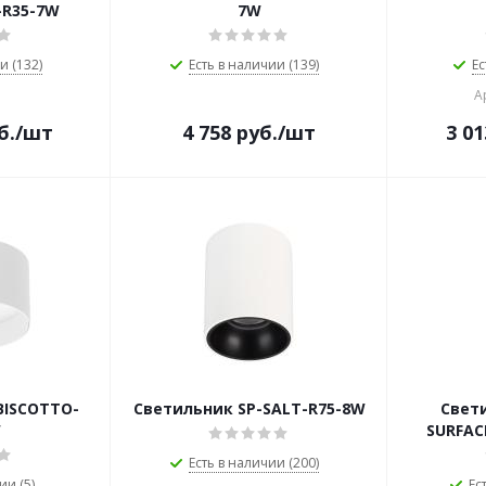
-R35-7W
7W
и (132)
Есть в наличии (139)
Ес
А
б.
/шт
4 758
руб.
/шт
3 01
BISCOTTO-
Светильник SP-SALT-R75-8W
Свети
W
SURFAC
Есть в наличии (200)
ии (5)
Ес