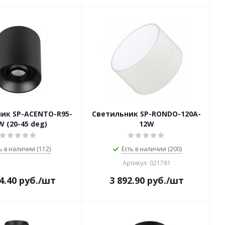
ик SP-ACENTO-R95-
Светильник SP-RONDO-120A-
W (20-45 deg)
12W
ь в наличии (112)
Есть в наличии (200)
Артикул: 021781
4.40
руб.
/шт
3 892.90
руб.
/шт