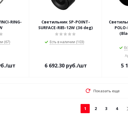
INCI-RING-
Светильник SP-POINT-
Светиль
3W
SURFACE-R85-12W (36 deg)
POLO-
(Bla
и (67)
Есть в наличии (103)
Ес
А
б.
/шт
6 692.30
руб.
/шт
5 
Показать еще
1
2
3
4