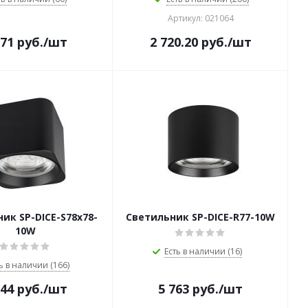
Артикул: 021064
571
руб.
/шт
2 720.20
руб.
/шт
ик SP-DICE-S78x78-
Светильник SP-DICE-R77-10W
10W
Есть в наличии (16)
ь в наличии (166)
544
руб.
/шт
5 763
руб.
/шт