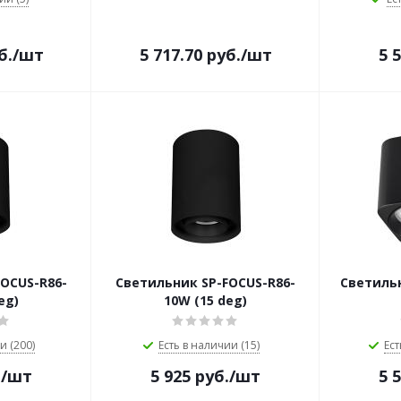
б.
/шт
5 717.70
руб.
/шт
5 
OCUS-R86-
Светильник SP-FOCUS-R86-
Светильн
eg)
10W (15 deg)
и (200)
Есть в наличии (15)
Ест
.
/шт
5 925
руб.
/шт
5 