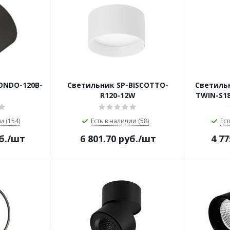
ONDO-120B-
Светильник SP-BISCOTTO-
Светильн
R120-12W
TWIN-S18
и (154)
Есть в наличии (58)
Ест
б.
/шт
6 801.70
руб.
/шт
4 77