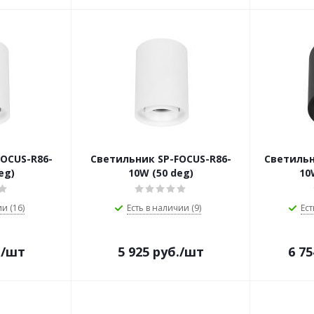
OCUS-R86-
Светильник SP-FOCUS-R86-
Светильн
eg)
10W (50 deg)
10
и (16)
Есть в наличии (9)
Ест
.
/шт
5 925
руб.
/шт
6 75