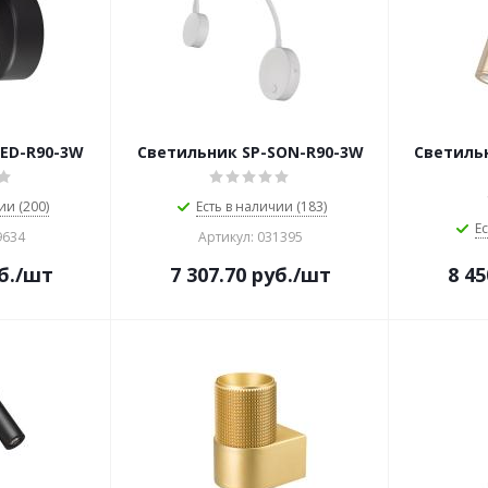
BED-R90-3W
Светильник SP-SON-R90-3W
Светильн
ии (200)
Есть в наличии (183)
Ес
9634
Артикул: 031395
б.
/шт
7 307.70
руб.
/шт
8 45