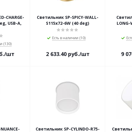
ED-CHARGE-
Светильник SP-SPICY-WALL-
Светил
eg, USB-A,
S115x72-6W (40 deg)
LONG-W
Есть в наличии (10)
Ест
и (130)
б.
/шт
2 633.40
руб.
/шт
9 07
-NUANCE-
Светильник SP-CYLINDO-R75-
Светиль