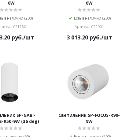
8W
8W
ть в наличии (200)
Есть в наличии (200)
ртикул: 021780
Артикул: 022901
3.20
руб.
/шт
3 013.20
руб.
/шт
льник SP-GABI-
Светильник SP-FOCUS-R90-
E-R50-9W (36 deg)
9W
ть в наличии (60)
Есть в наличии (200)