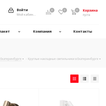
Войти
Корзина
0
0
0
0
Мой кабинет
пуста
пакет
Компания
Контакты
 Екатеринбурге
-
Круглые накладные светильники в Екатеринбурге