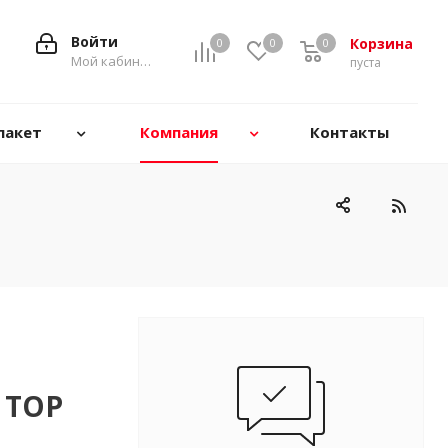
Войти
Корзина
0
0
0
0
Мой кабинет
пуста
пакет
Компания
Контакты
 TOP