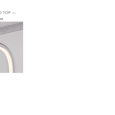
20 TOP —
м.