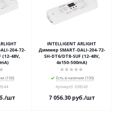
ARLIGHT
INTELLIGENT ARLIGHT
LI-204-72-
Диммер SMART-DALI-204-72-
 (12-48V,
SH-DT6/DT8-SUF (12-48V,
0mA)
4x150-500mA)
ии (100)
Есть в наличии (100)
38544
Артикул3: 038543
б.
/шт
7 056.30
руб.
/шт