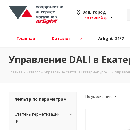
Ваш город
Екатеринбург
Главная
Каталог
Arlight 24/7
Управление DALI в Екате
Главная
-
Каталог
-
Управление светом в Екатеринбурге
-
Управле
По умолчанию
Фильтр по параметрам
Степень герметизации
IP