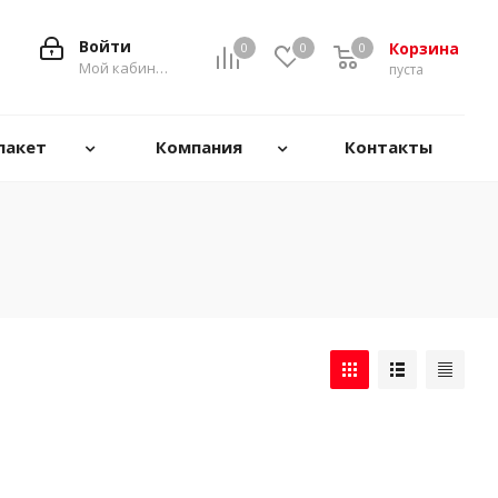
Войти
Корзина
0
0
0
0
Мой кабинет
пуста
пакет
Компания
Контакты