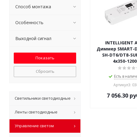
Способ монтажа
Особенность
Выходной сигнал
INTELLIGENT 
Диммер SMART-DA
SH-DT6/DT8-SUF
4x350-120
Сбросить
Есть в налич
Артикул3: 0
7 056.30
ру
Светильники светодиодные
Ленты светодиодные
Управление светом