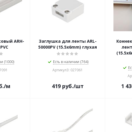
ковый ARH-
Заглушка для ленты ARL-
Коннек
-PVC
50000PV (15.5x6mm) глухая
лент
(15.5x
и (1000)
Есть в наличии (764)
Ес
27091
Артикул3: 027061
Ар
б.
/м
419
руб.
/шт
1 43