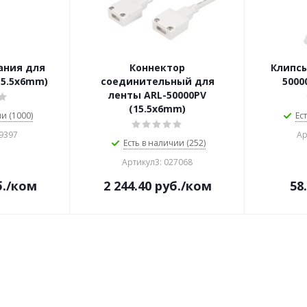
ания для
Коннектор
Клипсы
15.5x6mm)
соединительный для
5000
ленты ARL-50000PV
(15.5x6mm)
и (1000)
Ес
29397
Ар
Есть в наличии (252)
Артикул3: 027068
.
/ком
2 244.40
руб.
/ком
58