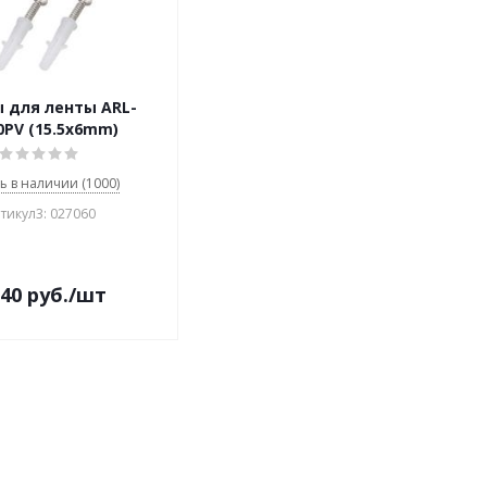
 для ленты ARL-
0PV (15.5x6mm)
ть в наличии (1000)
тикул3: 027060
.40
руб.
/шт