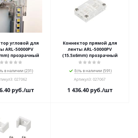
тор угловой для
Коннектор прямой для
ы ARL-50000PV
ленты ARL-50000PV
6mm) прозрачный
(15.5x6mm) прозрачный
ть в наличии (231)
Есть в наличии (591)
тикул3: 027062
Артикул3: 027067
6.40
руб.
/шт
1 436.40
руб.
/шт